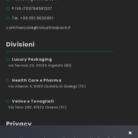
P.IVA IT03764581207
Tel. +39 051 6630851
commerciale@industrialpack.it
Divisioni
Luxury Packaging
via Tecnica 20, 40050 Argelato (BO)
Health Care e Pharma
Via Alberon 4, 31030 Castello di Godego (TV)
Veline e Tovagliati
Via Terni 280, 47522 Cesena (FC)
Privacy
Privacy Policy