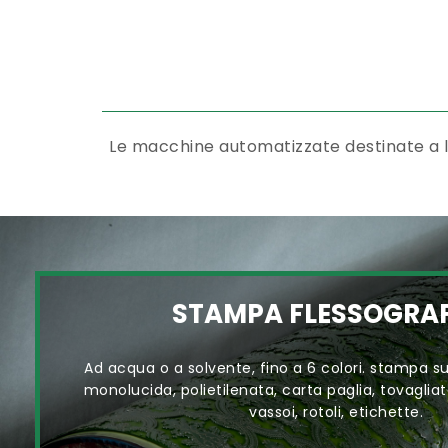
Le macchine automatizzate destinate a lav
STAMPA FLESSOGRA
Ad acqua o a solvente, fino a 6 colori. stampa su 
monolucida, polietilenata, carta paglia, tovagliato
vassoi, rotoli, etichette.