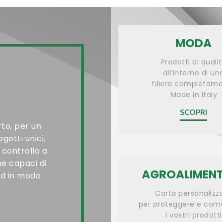
MODA
Prodotti di quali
all’interno di un
filiera completam
Made in Italy
SCOPRI
to, per un
getti unici,
 controllo a
he capaci di
AGROALIMEN
and in modo
Carta personalizz
per proteggere e com
i vostri prodotti