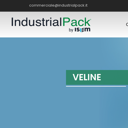
commerciale@industrialpack.it
V
E
L
I
N
E