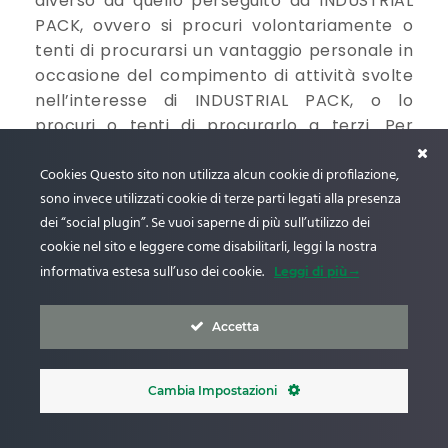
diverso da quello perseguito da INDUSTRIAL
PACK, ovvero si procuri volontariamente o
tenti di procurarsi un vantaggio personale in
occasione del compimento di attività svolte
nell’interesse di INDUSTRIAL PACK, o lo
procuri o tenti di procurarlo a terzi. Per
questo sono proibite pratiche di corruzione,
favori illegittimi, comportamenti collusivi,
Cookies Questo sito non utilizza alcun cookie di profilazione,
sono invece utilizzati cookie di terze parti legati alla presenza
sollecitazioni, dirette e/o attraverso terzi, di
dei “social plugin”. Se vuoi saperne di più sull’utilizzo dei
vantaggi personali e di carriera per sé o per
cookie nel sito e leggere come disabilitarli, leggi la nostra
altri ed altri comportamenti similari.
informativa estesa sull’uso dei cookie.
Il Management di INDUSTRIAL PACK, i suoi
Leggi di più
dipendenti, e collaboratori si astengono dal
fare e/o ricevere regalie di ogni genere e
Accetta
valore nell’ambito dei rapporti di lavoro,
salvo che di valore simbolico e conformi alle
Cambia Impostazioni
usuali pratiche commerciali, prestando
particolare attenzione ai rapporti con