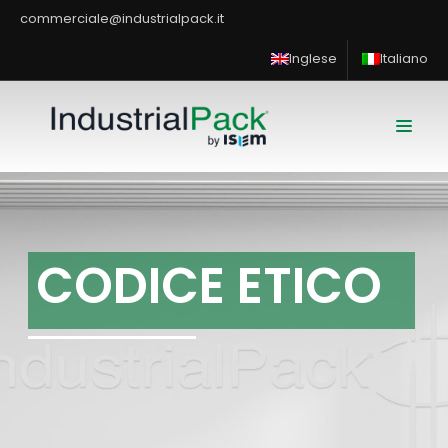
commerciale@industrialpack.it
Inglese
Italiano
C
O
D
I
C
E
E
T
I
C
O