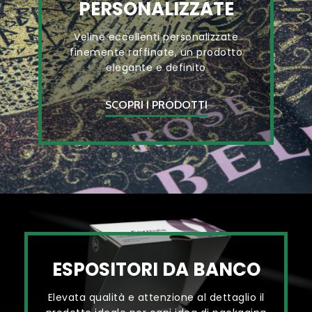
PERSONALIZZATE
Veline eccellenti personalizzate
finemente raffinate, un prodotto
elegante e definito
SCOPRI I PRODOTTI
ESPOSITORI DA BANCO
Elevata qualità e attenzione al dettaglio il