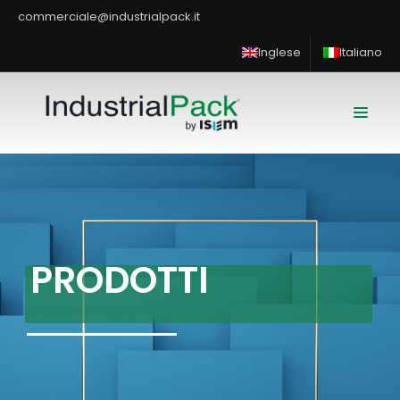
commerciale@industrialpack.it
Inglese
Italiano
P
R
O
D
O
T
T
I