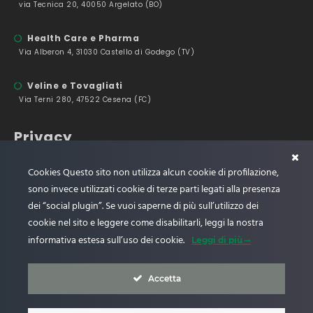
via Tecnica 20, 40050 Argelato (BO)
Health Care e Pharma
Via Alberon 4, 31030 Castello di Godego (TV)
Veline e Tovagliati
Via Terni 280, 47522 Cesena (FC)
Privacy
Privacy Policy
Cookies Questo sito non utilizza alcun cookie di profilazione,
Web Privacy Policy
sono invece utilizzati cookie di terze parti legati alla presenza
dei “social plugin”. Se vuoi saperne di più sull’utilizzo dei
Company
cookie nel sito e leggere come disabilitarli, leggi la nostra
informativa estesa sull’uso dei cookie.
Leggi di più
Codice Etico
Politica Qualità/Ambiente
Whistleblowing
Accetta