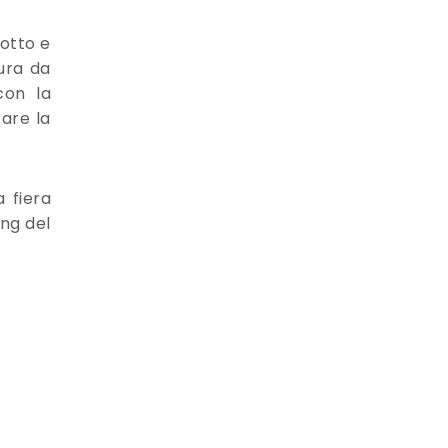
otto e
cura da
con la
are la
 fiera
ing del