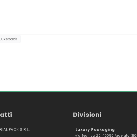
Luxepack
atti
Divisioni
IAL PACK S.R.L.
Luxury Packaging
via Tecnica 20, 40050 Argelato (BO