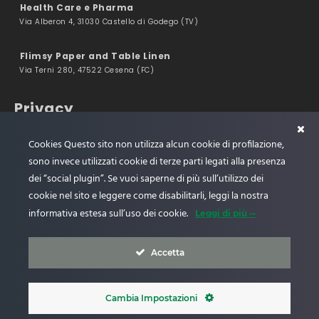
Health Care e Pharma
Via Alberon 4, 31030 Castello di Godego (TV)
Flimsy Paper and Table Linen
Via Terni 280, 47522 Cesena (FC)
Privacy
Privacy Policy
Cookies Questo sito non utilizza alcun cookie di profilazione,
Web Privacy Policy
sono invece utilizzati cookie di terze parti legati alla presenza
dei “social plugin”. Se vuoi saperne di più sull’utilizzo dei
Company
cookie nel sito e leggere come disabilitarli, leggi la nostra
informativa estesa sull’uso dei cookie.
Leggi di più
Code of Ethics
Policy Quality/Environment System
Whistleblowing
Accetta
Cambia Impostazioni